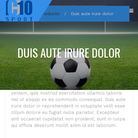
Home
/
Producto
/
Duis aute irure dolor
Descripción
DUIS AUTE IRURE DOLOR
Valoraciones (0)
Lorem ipsum dolor sit amet, consectetur
adipiscing elit, sed do eiusmod tempor incididunt ut
labore et dolore magna aliqua. Ut enim ad minim
veniam, quis nostrud exercitation ullamco laboris
nisi ut aliquip ex ea commodo consequat. Duis aute
irure dolor in reprehenderit in voluptate velit esse
cillum dolore eu fugiat nulla pariatur. Excepteur
sint occaecat cupidatat non proident, sunt in culpa
qui officia deserunt mollit anim id est laborum.