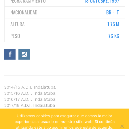
FECHA NACIMIENTO
18 OCTUBRE, 1997
NACIONALIDAD
BR - IT
ALTURA
1.75 M
PESO
76 KG
2014/15 A.D.I. Indaiatuba
2015/16 A.D.I. Indaiatuba
2016/17 A.D.I. Indaiatuba
2017/18 A.D.I. Indaiatuba
2018/19 A.D.I. Indaiatuba
Utilizamos cookies para asegurar que damos la mejor
2019/20 Mira.fin
experiencia al usuario en nuestro sitio web. Si continúa
utilizando este sitio asumiremos que está de acuerdo.