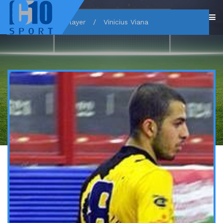
Home
/
Player
/
Vinicius Viana
VINICIUS VIANA