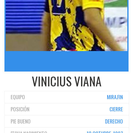
VINICIUS VIANA
EQUIPO
MIRA.FIN
POSICIÓN
CIERRE
PIE BUENO
DERECHO