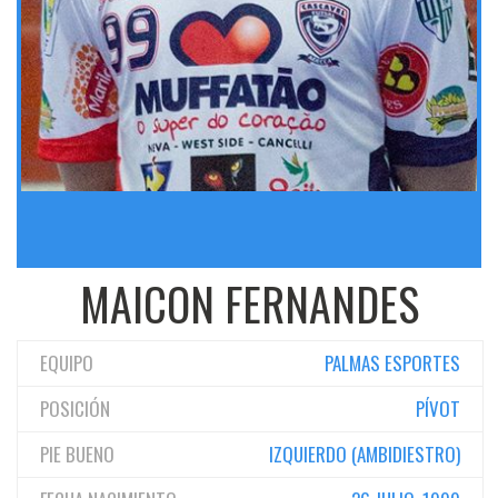
MAICON FERNANDES
EQUIPO
PALMAS ESPORTES
POSICIÓN
PÍVOT
PIE BUENO
IZQUIERDO (AMBIDIESTRO)