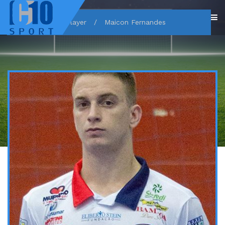
Home
/
Player
/
Maicon Fernandes
MAICON FERNANDES