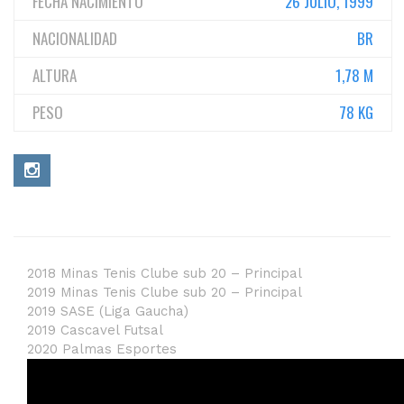
FECHA NACIMIENTO
26 JULIO, 1999
NACIONALIDAD
BR
ALTURA
1,78 M
PESO
78 KG
2018 Minas Tenis Clube sub 20 – Principal
2019 Minas Tenis Clube sub 20 – Principal
2019 SASE (Liga Gaucha)
2019 Cascavel Futsal
2020 Palmas Esportes