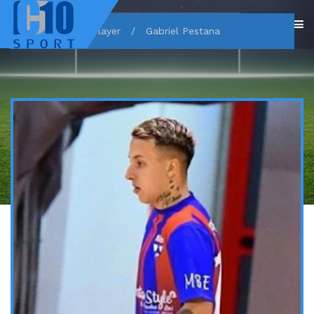
Home
/
Player
/
Gabriel Pestana
GABRIEL PESTANA