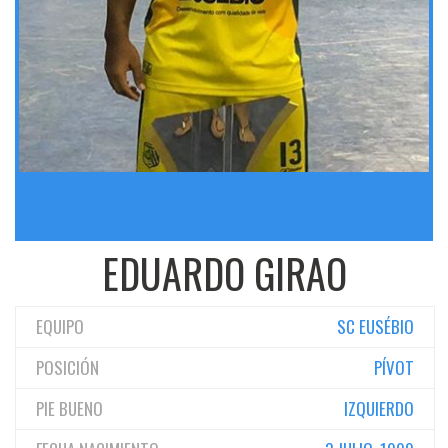
EDUARDO GIRAO
EQUIPO
SC EUSÉBIO
POSICIÓN
PÍVOT
PIE BUENO
IZQUIERDO