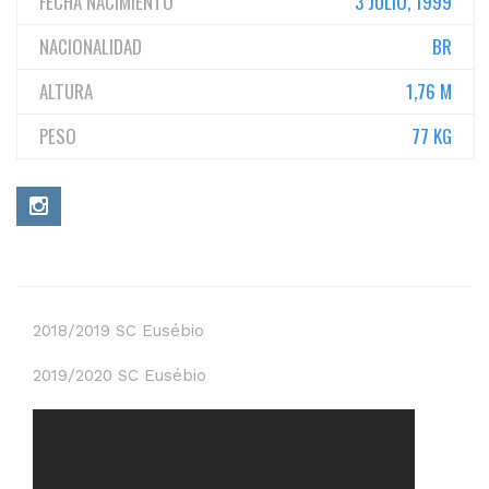
FECHA NACIMIENTO
3 JULIO, 1999
NACIONALIDAD
BR
ALTURA
1,76 M
PESO
77 KG
2018/2019 SC Eusébio
2019/2020 SC Eusébio