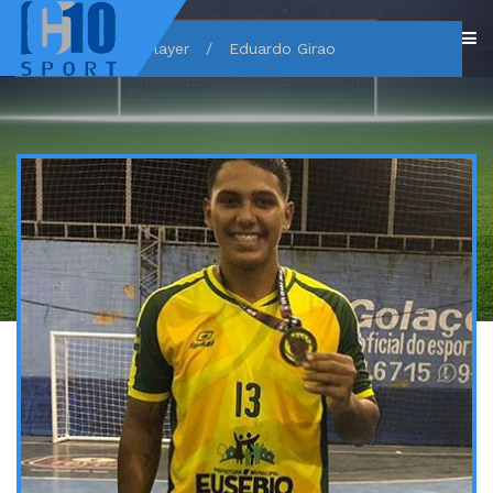
Home
/
Player
/
Eduardo Girao
EDUARDO GIRAO