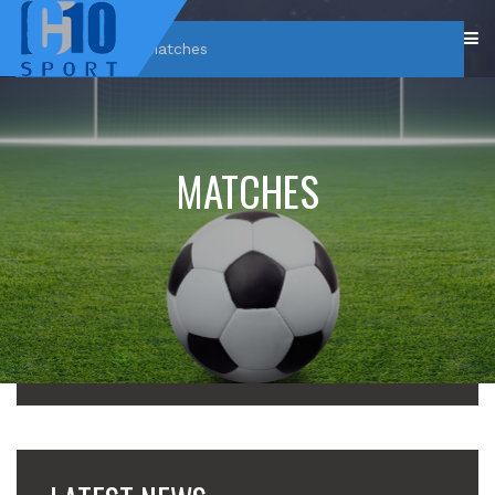
Home
/
Matches
MATCHES
CATEGORÍAS
NEWS
PLAYERS