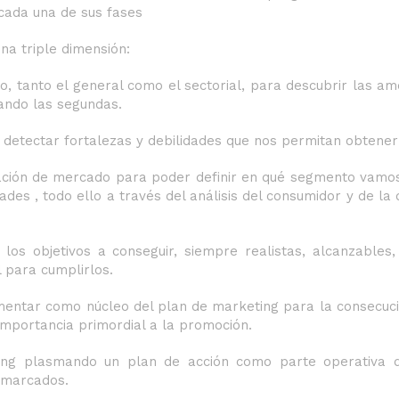
cada una de sus fases
na triple dimensión:
o, tanto el general como el sectorial, para descubrir las 
zando las segundas.
 detectar fortalezas y debilidades que nos permitan obtener
gación de mercado para poder definir en qué segmento vamos 
ades , todo ello a través del análisis del consumidor y de la
los objetivos a conseguir, siempre realistas, alcanzables, 
l para cumplirlos.
lementar como núcleo del plan de marketing para la consecuc
 importancia primordial a la promoción.
ting plasmando un plan de acción como parte operativa 
 marcados.