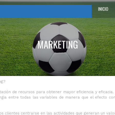
INICIO
MARKETING
ria de Marketing, Publicidad, Habilidades y Herramientas
amos especialistas en la elaboración de planes de market
va o federación sea grande o que apenas esté emprendiendo,
dora carrera. Lo más inteligente es tener un plan
ng?
otación de recursos para obtener mayor eficiencia y eficacia
ergia entre todas las variables de manera que el efecto c
os clientes centrarse en las actividades que generan un va