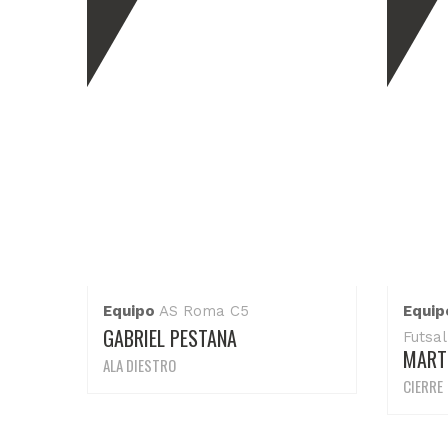
Equipo
AS Roma C5
Equip
GABRIEL PESTANA
Futsal
MART
ALA DIESTRO
CIERRE