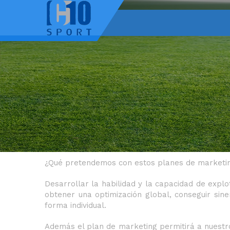
Home
/
Marketing
MARKETING
El alto nivel de nuestro grupo humano en mate
Telecomunicaciones hace que en C10 SPORTS se
asociación deportiva, sociedad anónima deporti
instalado en la élite o esté iniciando su promete
¿Qué pretendemos con estos planes de marketi
Desarrollar la habilidad y la capacidad de expl
obtener una optimización global, conseguir sin
forma individual.
Además el plan de marketing permitirá a nuestr