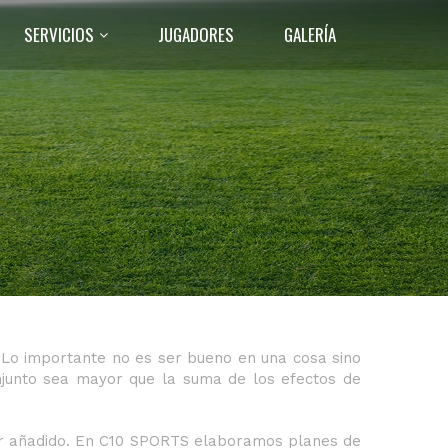
SERVICIOS
JUGADORES
GALERÍA
 Empresariales, Derecho y Gestión Deportivas y
ing individualizados. No importa que el club,
 resulta indiferente que el deportista se halle
. Lo importante no es ser bueno en una cosa sino
onjunto sea mayor que la suma de los efectos de
lor añadido. En C10 SPORTS elaboramos planes de