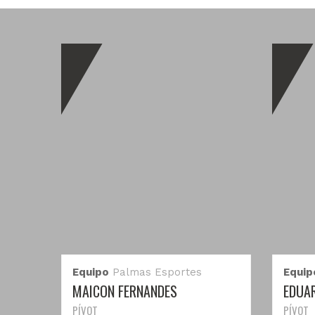
Equipo
Palmas Esportes
Equip
MAICON FERNANDES
EDUA
PÍVOT
PÍVOT