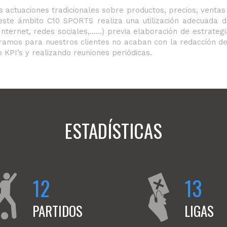
actuaciones tradicionales sobre productos, precios, ventas y
este ámbito C10 SPORTS realiza una utilización adecuada d
( Internet, redes sociales,……) previa elaboración de estrate
boramos para nuestros clientes no acaban con la redacción
 KPI’s y realizando reuniones periódicas.
ESTADÍSTICAS
12
13
PARTIDOS
LIGAS