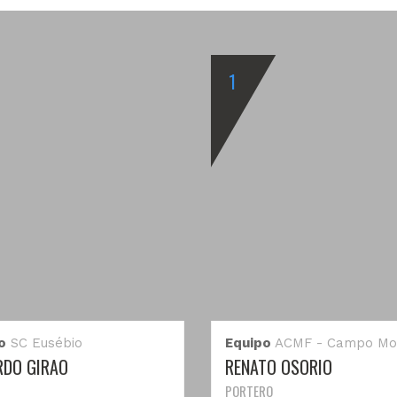
1
o
SC Eusébio
Equipo
ACMF - Campo Mo
RDO GIRAO
RENATO OSORIO
PORTERO